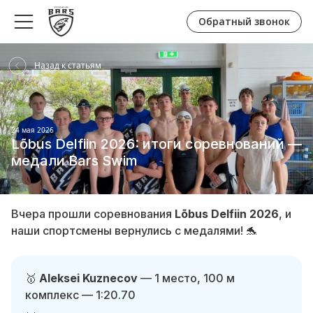
Обратный звонок
Назад к статьям
24 мая 2026
Lõbus Delfiin 2026: итоги соревнований —
медали Bars Swim
Вчера прошли соревнования
Lõbus Delfiin 2026
, и
наши спортсмены вернулись с медалями! 🐬
🥇
Aleksei Kuznecov
— 1 место, 100 м
комплекс — 1:20.70