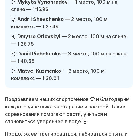
🥇
Mykyta Vynohradov
— 1 место, 100 м на
спине — 1:16.96
🥈
Andrii Shevchenko
— 2 место, 100 м
комплекс — 1:27.49
🥈
Dmytro Orlovskyi
— 2 место, 100 м на спине
— 1:26.75
🥉
Daniil Riabchenko
— 3 место, 100 м на спине
— 1:40.68
🥉
Matvei Kuzmenko
— 3 место, 100 м
комплекс — 1:30.01
Поздравляем наших спортсменов 👏 и благодарим
каждого участника за старание и настрой. Такие
соревнования помогают расти, учиться и
становиться увереннее в воде 💪
Продолжаем тренироваться, набираться опыта и